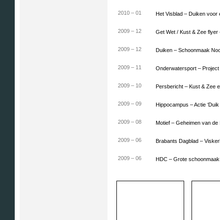
2010 – 01
Het Visblad – Duiken voor
2009 – 12
Get Wet / Kust & Zee flye
2009 – 12
Duiken – Schoonmaak No
2009 – 11
Onderwatersport – Project 
2009 – 10
Persbericht – Kust & Zee 
2009 – 09
Hippocampus – Actie ‘Dui
2009 – 08
Motief – Geheimen van de
2009 – 06
Brabants Dagblad – Visker
2009 – 06
HDC – Grote schoonmaak 