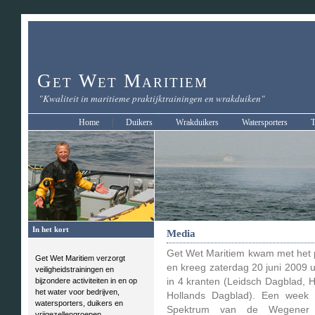
Get Wet Maritiem
"Kwaliteit in maritieme praktijktrainingen en wrakduiken"
Home
|
Duikers
Wrakduikers
Watersporters
T
In het kort
Media
Get Wet Maritiem kwam met het 
Get Wet Maritiem verzorgt
en kreeg zaterdag 20 juni 2009 u
veiligheidstrainingen en
bijzondere activiteiten in en op
in 4 kranten (Leidsch Dagblad,
het water voor bedrijven,
Hollands Dagblad). Een week l
watersporters, duikers en
Spektrum van de Wegener ui
vrijgezellengroepen.