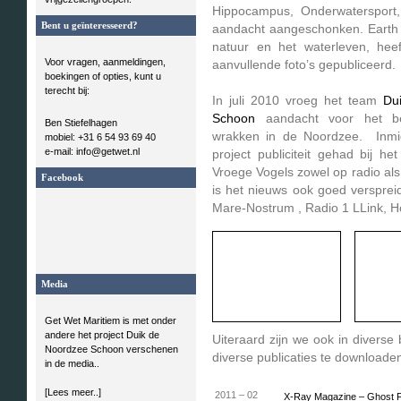
Hippocampus, Onderwaterspor
Bent u geïnteresseerd?
aandacht aangeschonken. Earth I
natuur en het waterleven, heef
Voor vragen, aanmeldingen,
aanvullende foto’s gepubliceerd.
boekingen of opties, kunt u
terecht bij:
In juli 2010 vroeg het team
Du
Schoon
aandacht voor het b
Ben Stiefelhagen
wrakken in de Noordzee. Inmid
mobiel: +31 6 54 93 69 40
e-mail: info@getwet.nl
project publiciteit gehad bij h
Vroege Vogels zowel op radio als 
Facebook
is het nieuws ook goed versprei
Mare-Nostrum , Radio 1 LLink, 
Media
Get Wet Maritiem is met onder
andere het project Duik de
Uiteraard zijn we ook in diverse
Noordzee Schoon verschenen
diverse publicaties te downloade
in de media..
[Lees meer..]
2011 – 02
X-Ray Magazine – Ghost F