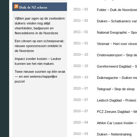
Duik de NZ schoon
2011 – 02
Folder – Duik de Noordze
Vijftien jaar ogen op de zeebodem:
2011 – 02
Duiken – Schatkamers va
duikers vinden nog altijd
vloerkleden, badjassen en
2011 – 01
National Geographic – Spoo
fleecedekens in de Noordzee
Een citroen op een scheepswrak:
2011 – 01
Visionair – Hart voor visse
nieuwe sponzensoort ontdekt in
de Noordzee
2010 – 10
Onderwatersport – Stop de
Impact zonder kosten – Leuker
kunnen we het niet maken.
2010 – 10
Gereformeerd Dagblad – 
Twee nieuwe soorten op één wrak
— en een wetenschappelijke
2010 – 10
Duikmagazine – Duiken me
puzzel
2010 – 07
Telegraaf – Stop de sloop
2010 – 07
Leidsch Dagblad – Protest
2010 – 07
PCZ Zeeuws Dagblad – W
2010 – 04
Athlon Car Lease Insider 
2010 – 03
Duiken – Nettentraining