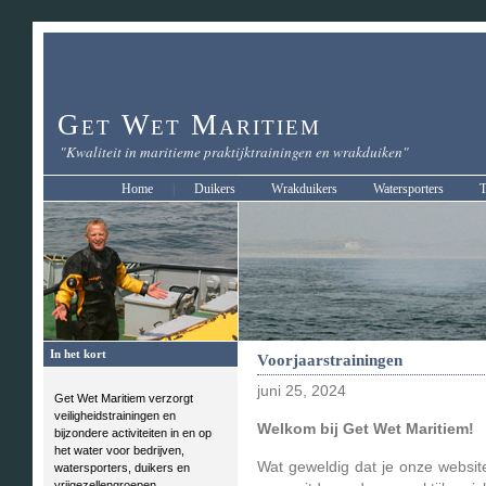
Get Wet Maritiem
"Kwaliteit in maritieme praktijktrainingen en wrakduiken"
Home
|
Duikers
Wrakduikers
Watersporters
T
In het kort
Voorjaarstrainingen
juni 25, 2024
Get Wet Maritiem verzorgt
veiligheidstrainingen en
Welkom bij Get Wet Maritiem!
bijzondere activiteiten in en op
het water voor bedrijven,
Wat geweldig dat je onze websi
watersporters, duikers en
vrijgezellengroepen.