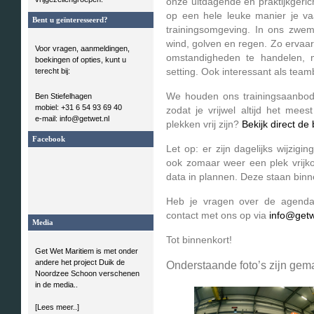
onze uitdagende en praktijkgeric
op een hele leuke manier je vaa
Bent u geïnteresseerd?
trainingsomgeving. In ons zwe
wind, golven en regen. Zo ervaar
Voor vragen, aanmeldingen,
omstandigheden te handelen, m
boekingen of opties, kunt u
terecht bij:
setting. Ook interessant als team
We houden ons trainingsaanbod 
Ben Stiefelhagen
mobiel: +31 6 54 93 69 40
zodat je vrijwel altijd het mee
e-mail: info@getwet.nl
plekken vrij zijn?
Bekijk direct de
Facebook
Let op: er zijn dagelijks wijzig
ook zomaar weer een plek vrijk
data in plannen. Deze staan binn
Heb je vragen over de agenda 
contact met ons op via
info@getw
Media
Tot binnenkort!
Get Wet Maritiem is met onder
andere het project Duik de
Onderstaande foto’s zijn gem
Noordzee Schoon verschenen
in de media..
[Lees meer..]