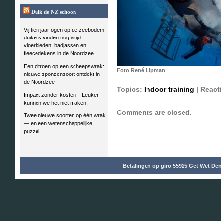
Duik de NZ schoon
Vijftien jaar ogen op de zeebodem:
duikers vinden nog altijd
vloerkleden, badjassen en
fleecedekens in de Noordzee
Een citroen op een scheepswrak:
Foto René Lipman
nieuwe sponzensoort ontdekt in
de Noordzee
Topics:
Indoor training
|
React
Impact zonder kosten – Leuker
kunnen we het niet maken.
Comments are closed.
Twee nieuwe soorten op één wrak
— en een wetenschappelijke
puzzel
Betalingen op giro 55925 Get Wet De