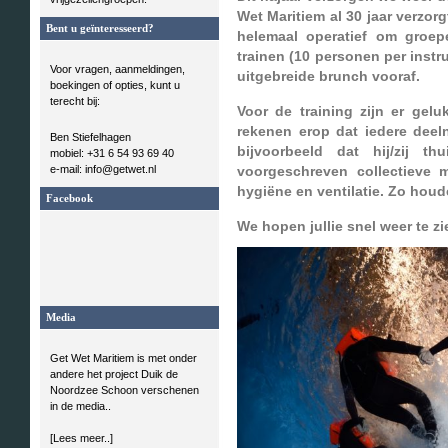
Wet Maritiem al 30 jaar verzo
Bent u geïnteresseerd?
helemaal operatief om groep
trainen (10 personen per instru
Voor vragen, aanmeldingen,
uitgebreide brunch vooraf.
boekingen of opties, kunt u
terecht bij:
Voor de training zijn er gel
rekenen erop dat iedere deel
Ben Stiefelhagen
bijvoorbeeld dat hij/zij th
mobiel: +31 6 54 93 69 40
e-mail: info@getwet.nl
voorgeschreven collectieve m
hygiëne en ventilatie. Zo houd
Facebook
We hopen jullie snel weer te zi
Media
Get Wet Maritiem is met onder
andere het project Duik de
Noordzee Schoon verschenen
in de media..
[Lees meer..]