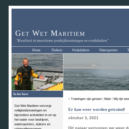
Get Wet Maritiem
"Kwaliteit in maritieme praktijktrainingen en wrakduiken"
Home
|
Duikers
Wrakduikers
Watersporters
T
In het kort
«
Trainingen zijn gestart
|
Main
|
Wij zijn we
Get Wet Maritiem verzorgt
Er kan weer worden getraind!
veiligheidstrainingen en
bijzondere activiteiten in en op
oktober 3, 2021
het water voor bedrijven,
watersporters, duikers en
Dit najaar verzorgen we weer d
vrijgezellengroepen.