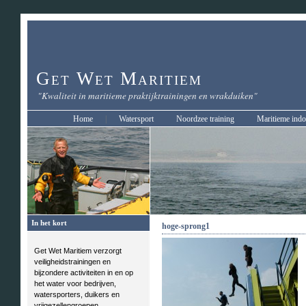
Get Wet Maritiem
"Kwaliteit in maritieme praktijktrainingen en wrakduiken"
Home
|
Watersport
Noordzee training
Maritieme indo
In het kort
hoge-sprong1
Get Wet Maritiem verzorgt
veiligheidstrainingen en
bijzondere activiteiten in en op
het water voor bedrijven,
watersporters, duikers en
vrijgezellengroepen.