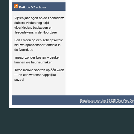
Duik de NZ schoon
Vijftien jaar ogen op de zeebodem:
duikers vinden nog altijd
vloerkleden, badjassen en
fleecedekens in de Noordzee
Een citroen op een scheepswrak:
nieuwe sponzensoort ontdekt in
de Noordzee
Impact zonder kosten – Leuker
kunnen we het niet maken.
Twee nieuwe soorten op één wrak
— en een wetenschappelijke
puzzel
Betalingen op giro 55925 Get Wet D