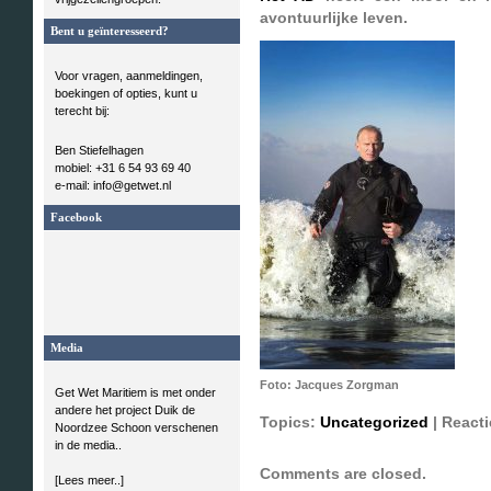
avontuurlijke leven.
Bent u geïnteresseerd?
Voor vragen, aanmeldingen,
boekingen of opties, kunt u
terecht bij:
Ben Stiefelhagen
mobiel: +31 6 54 93 69 40
e-mail: info@getwet.nl
Facebook
Media
Foto: Jacques Zorgman
Get Wet Maritiem is met onder
andere het project Duik de
Topics:
Uncategorized
|
Reacti
Noordzee Schoon verschenen
in de media..
Comments are closed.
[Lees meer..]