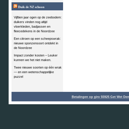
Duik de NZ schoon
Vijftien jaar ogen op de zeebodem:
duikers vinden nog altijd
vloerkleden, badjassen en
fleecedekens in de Noordzee
Een citroen op een scheepswrak:
nieuwe sponzensoort ontdekt in
de Noordzee
Impact zonder kosten – Leuker
kunnen we het niet maken.
Twee nieuwe soorten op één wrak
— en een wetenschappelijke
puzzel
Betalingen op giro 55925 Get Wet De