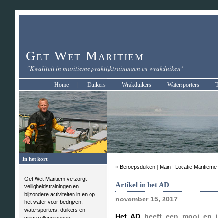
Get Wet Maritiem
"Kwaliteit in maritieme praktijktrainingen en wrakduiken"
Home
|
Duikers
Wrakduikers
Watersporters
T
In het kort
«
Beroepsduiken
|
Main
|
Locatie Maritieme 
Get Wet Maritiem verzorgt
Artikel in het AD
veiligheidstrainingen en
bijzondere activiteiten in en op
november 15, 2017
het water voor bedrijven,
watersporters, duikers en
Het AD
heeft een mooi en i
vrijgezellengroepen.